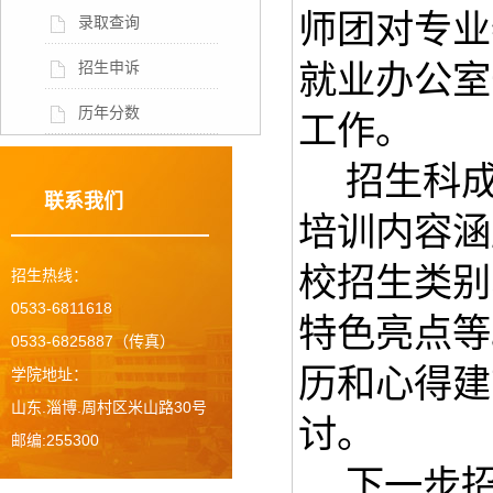
师团对专业
录取查询
招生申诉
就业办公室
历年分数
工作。
招生科
联系我们
培训内容涵
校招生类别
招生热线：
0533-6811618
特色亮点等
0533-6825887（传真）
历和心得建
学院地址：
山东.淄博.周村区米山路30号
讨。
邮编:255300
下一步