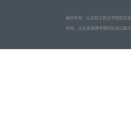
版权所有：山东轻工职业学院招生就业办公室
地址：山东省淄博市周村区米山路30号 邮编